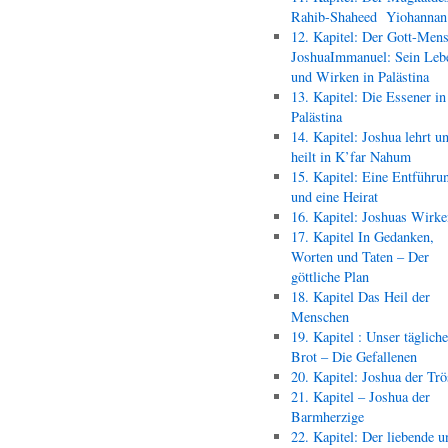
Rahib-Shaheed Yiohann
12. Kapitel: Der Gott-Men
JoshuaImmanuel: Sein Leb
und Wirken in Palästina
13. Kapitel: Die Essener in
Palästina
14. Kapitel: Joshua lehrt u
heilt in K’far Nahum
15. Kapitel: Eine Entführu
und eine Heirat
16. Kapitel: Joshuas Wirk
17. Kapitel In Gedanken,
Worten und Taten – Der
göttliche Plan
18. Kapitel Das Heil der
Menschen
19. Kapitel : Unser täglich
Brot – Die Gefallenen
20. Kapitel: Joshua der Trö
21. Kapitel – Joshua der
Barmherzige
22. Kapitel: Der liebende u