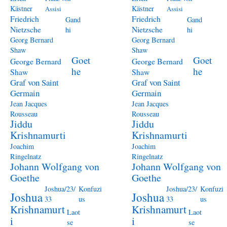
Kästner
Kästner
Assisi
Assisi
Friedrich
Friedrich
Gand
Gand
Nietzsche
Nietzsche
hi
hi
Georg Bernard
Georg Bernard
Shaw
Shaw
Goet
Goet
George Bernard
George Bernard
he
he
Shaw
Shaw
Graf von Saint
Graf von Saint
Germain
Germain
Jean Jacques
Jean Jacques
Rousseau
Rousseau
Jiddu
Jiddu
Krishnamurti
Krishnamurti
Joachim
Joachim
Ringelnatz
Ringelnatz
Johann Wolfgang von
Johann Wolfgang von
Goethe
Goethe
Joshua/23/
Konfuzi
Joshua/23/
Konfuzi
Joshua
Joshua
33
us
33
us
Krishnamurt
Krishnamurt
Laot
Laot
i
i
se
se