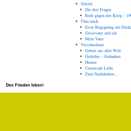
Tolstoi
Die drei Fragen
Rede gegen den Krieg – 19
Über mich
Erste Begegnung mit Dask
Grossvater und ich
Mein Vater
Verschiedenes
Gebete aus aller Welt
Gedichte – Gedanken
Humor
Universale Liebe
Zum Nachdenken…
Den Frieden leben!