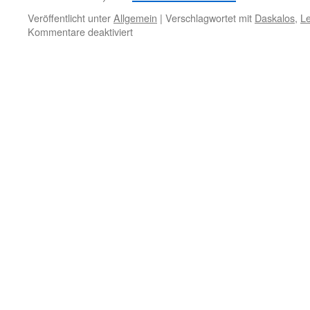
Veröffentlicht unter
Allgemein
|
Verschlagwortet mit
Daskalos
,
Le
für
Kommentare deaktiviert
21.
Oktober
–
Stille