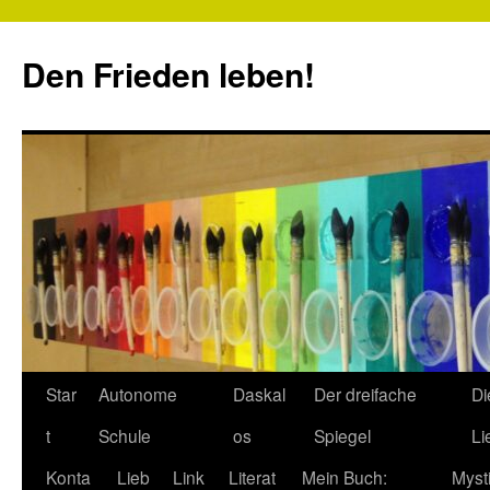
Zum
Inhalt
Den Frieden leben!
springen
Star
Autonome
Daskal
Der dreifache
Di
t
Schule
os
Spiegel
Li
Konta
Lieb
Link
Literat
Mein Buch:
Myst