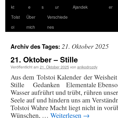
kt
e
s
ur
Ajandek
er
Tolst
Über
Verschiede
oi
mich
nes
21. Oktober 2025
Archiv des Tages:
21. Oktober – Stille
Veröffentlicht am
21. Oktober 2025
von
anikodrozdy
Aus dem Tolstoi Kalender der Weisheit 
Stille Gedanken Elementale Ebenso, 
Wasser aufrührt und trübt, rühren unse
Seele auf und hindern uns am Verständn
Tolstoi Wahre Macht liegt nicht in vor
Wünschen, …
Weiterlesen
→