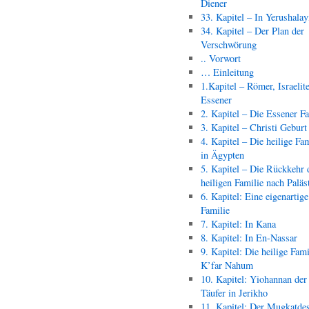
Diener
33. Kapitel – In Yerushala
34. Kapitel – Der Plan der
Verschwörung
.. Vorwort
… Einleitung
1.Kapitel – Römer, Israelit
Essener
2. Kapitel – Die Essener F
3. Kapitel – Christi Geburt
4. Kapitel – Die heilige Fam
in Ägypten
5. Kapitel – Die Rückkehr 
heiligen Familie nach Paläs
6. Kapitel: Eine eigenartige
Familie
7. Kapitel: In Kana
8. Kapitel: In En-Nassar
9. Kapitel: Die heilige Fami
K’far Nahum
10. Kapitel: Yiohannan der
Täufer in Jerikho
11. Kapitel: Der Mugkatde