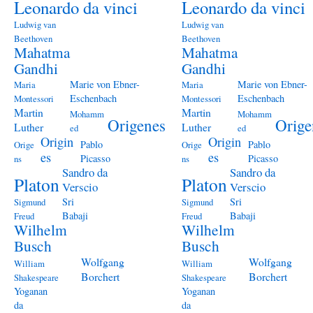
Leonardo da vinci
Leonardo da vinci
Ludwig van
Ludwig van
Beethoven
Beethoven
Mahatma
Mahatma
Gandhi
Gandhi
Marie von Ebner-
Marie von Ebner-
Maria
Maria
Eschenbach
Eschenbach
Montessori
Montessori
Martin
Martin
Mohamm
Mohamm
Origenes
Orige
Luther
Luther
ed
ed
Origin
Origin
Pablo
Pablo
Orige
Orige
es
es
Picasso
Picasso
ns
ns
Sandro da
Sandro da
Platon
Platon
Verscio
Verscio
Sri
Sri
Sigmund
Sigmund
Babaji
Babaji
Freud
Freud
Wilhelm
Wilhelm
Busch
Busch
Wolfgang
Wolfgang
William
William
Borchert
Borchert
Shakespeare
Shakespeare
Yoganan
Yoganan
da
da