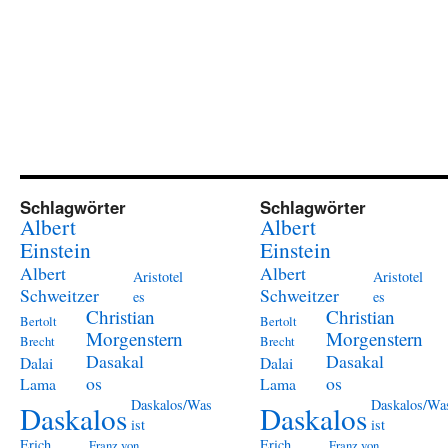
Schlagwörter
Schlagwörter
Albert
Albert
Einstein
Einstein
Albert
Albert
Aristotel
Aristotel
Schweitzer
Schweitzer
es
es
Christian
Christian
Bertolt
Bertolt
Morgenstern
Morgenstern
Brecht
Brecht
Dasakal
Dasakal
Dalai
Dalai
os
os
Lama
Lama
Daskalos/Was
Daskalos/Wa
Daskalos
Daskalos
ist
ist
Erich
Erich
Franz von
Franz von