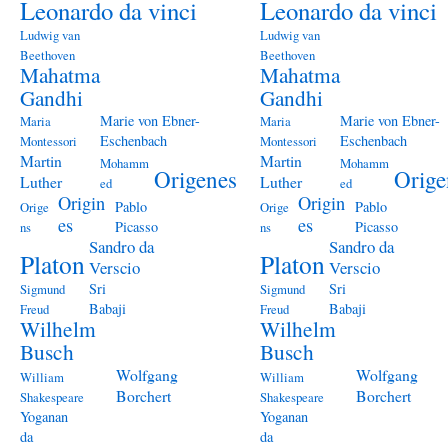
Leonardo da vinci
Leonardo da vinci
Ludwig van
Ludwig van
Beethoven
Beethoven
Mahatma
Mahatma
Gandhi
Gandhi
Marie von Ebner-
Marie von Ebner-
Maria
Maria
Eschenbach
Eschenbach
Montessori
Montessori
Martin
Martin
Mohamm
Mohamm
Origenes
Orige
Luther
Luther
ed
ed
Origin
Origin
Pablo
Pablo
Orige
Orige
es
es
Picasso
Picasso
ns
ns
Sandro da
Sandro da
Platon
Platon
Verscio
Verscio
Sri
Sri
Sigmund
Sigmund
Babaji
Babaji
Freud
Freud
Wilhelm
Wilhelm
Busch
Busch
Wolfgang
Wolfgang
William
William
Borchert
Borchert
Shakespeare
Shakespeare
Yoganan
Yoganan
da
da