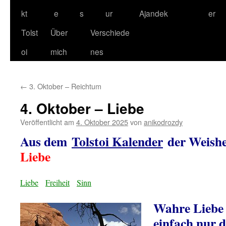
kt
e
s
ur
Ajandek
er
Tolst
Über
Verschiede
oi
mich
nes
←
3. Oktober – Reichtum
4. Oktober – Liebe
Veröffentlicht am
4. Oktober 2025
von
anikodrozdy
Aus dem
Tolstoi Kalender
der Weishe
Liebe
Liebe
Freiheit
Sinn
Wahre Liebe 
einfach nur d