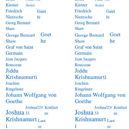
Kästner
Kästner
Assisi
Assisi
Friedrich
Friedrich
Gand
Gand
Nietzsche
Nietzsche
hi
hi
Georg Bernard
Georg Bernard
Shaw
Shaw
Goet
Goet
George Bernard
George Bernard
he
he
Shaw
Shaw
Graf von Saint
Graf von Saint
Germain
Germain
Jean Jacques
Jean Jacques
Rousseau
Rousseau
Jiddu
Jiddu
Krishnamurti
Krishnamurti
Joachim
Joachim
Ringelnatz
Ringelnatz
Johann Wolfgang von
Johann Wolfgang von
Goethe
Goethe
Joshua/23/
Konfuzi
Joshua/23/
Konfuzi
Joshua
Joshua
33
us
33
us
Krishnamurt
Krishnamurt
Laot
Laot
i
i
se
se