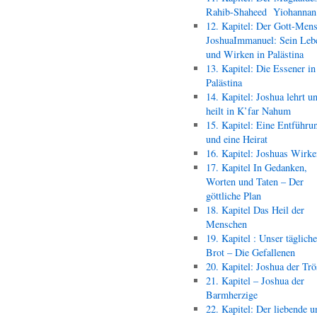
Rahib-Shaheed Yiohann
12. Kapitel: Der Gott-Men
JoshuaImmanuel: Sein Leb
und Wirken in Palästina
13. Kapitel: Die Essener in
Palästina
14. Kapitel: Joshua lehrt u
heilt in K’far Nahum
15. Kapitel: Eine Entführu
und eine Heirat
16. Kapitel: Joshuas Wirk
17. Kapitel In Gedanken,
Worten und Taten – Der
göttliche Plan
18. Kapitel Das Heil der
Menschen
19. Kapitel : Unser täglich
Brot – Die Gefallenen
20. Kapitel: Joshua der Trö
21. Kapitel – Joshua der
Barmherzige
22. Kapitel: Der liebende u