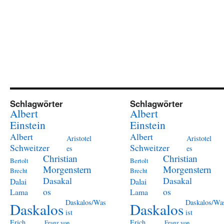
Schlagwörter
Schlagwörter
Albert
Albert
Einstein
Einstein
Albert
Albert
Aristotel
Aristotel
Schweitzer
Schweitzer
es
es
Christian
Christian
Bertolt
Bertolt
Morgenstern
Morgenstern
Brecht
Brecht
Dasakal
Dasakal
Dalai
Dalai
os
os
Lama
Lama
Daskalos/Was
Daskalos/Wa
Daskalos
Daskalos
ist
ist
Erich
Erich
Franz von
Franz von