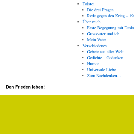
Tolstoi
Die drei Fragen
Rede gegen den Krieg – 19
Über mich
Erste Begegnung mit Dask
Grossvater und ich
Mein Vater
Verschiedenes
Gebete aus aller Welt
Gedichte – Gedanken
Humor
Universale Liebe
Zum Nachdenken…
Den Frieden leben!