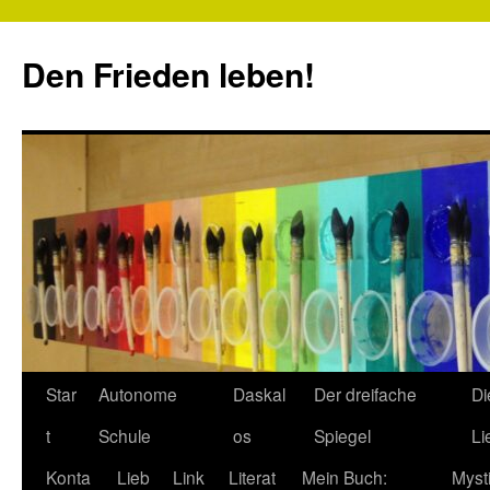
Zum
Inhalt
Den Frieden leben!
springen
Star
Autonome
Daskal
Der dreifache
Di
t
Schule
os
Spiegel
Li
Konta
Lieb
Link
Literat
Mein Buch:
Myst