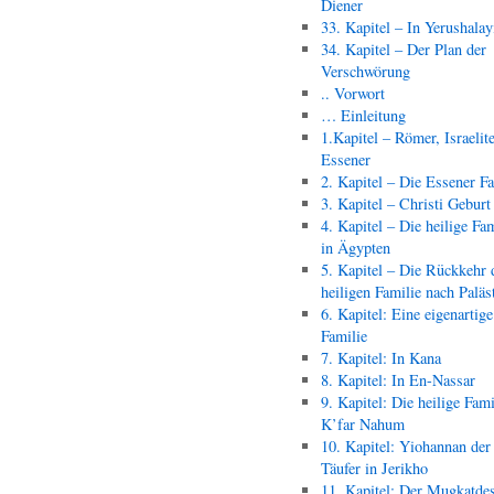
Diener
33. Kapitel – In Yerushala
34. Kapitel – Der Plan der
Verschwörung
.. Vorwort
… Einleitung
1.Kapitel – Römer, Israelit
Essener
2. Kapitel – Die Essener F
3. Kapitel – Christi Geburt
4. Kapitel – Die heilige Fam
in Ägypten
5. Kapitel – Die Rückkehr 
heiligen Familie nach Paläs
6. Kapitel: Eine eigenartige
Familie
7. Kapitel: In Kana
8. Kapitel: In En-Nassar
9. Kapitel: Die heilige Fami
K’far Nahum
10. Kapitel: Yiohannan der
Täufer in Jerikho
11. Kapitel: Der Mugkatde