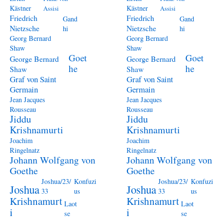
Kästner
Kästner
Assisi
Assisi
Friedrich
Friedrich
Gand
Gand
Nietzsche
Nietzsche
hi
hi
Georg Bernard
Georg Bernard
Shaw
Shaw
Goet
Goet
George Bernard
George Bernard
he
he
Shaw
Shaw
Graf von Saint
Graf von Saint
Germain
Germain
Jean Jacques
Jean Jacques
Rousseau
Rousseau
Jiddu
Jiddu
Krishnamurti
Krishnamurti
Joachim
Joachim
Ringelnatz
Ringelnatz
Johann Wolfgang von
Johann Wolfgang von
Goethe
Goethe
Joshua/23/
Konfuzi
Joshua/23/
Konfuzi
Joshua
Joshua
33
us
33
us
Krishnamurt
Krishnamurt
Laot
Laot
i
i
se
se