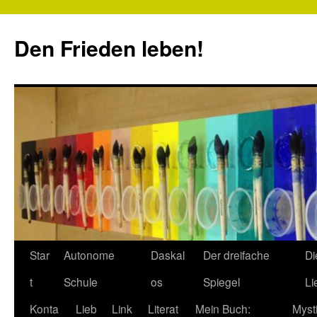
Zum
Inhalt
Den Frieden leben!
springen
Star
Autonome
Daskal
Der dreifache
Di
t
Schule
os
Spiegel
Li
Konta
Lieb
Link
Literat
Mein Buch:
Myst