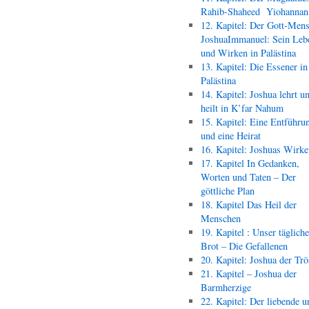
Rahib-Shaheed Yiohann
12. Kapitel: Der Gott-Men
JoshuaImmanuel: Sein Leb
und Wirken in Palästina
13. Kapitel: Die Essener in
Palästina
14. Kapitel: Joshua lehrt u
heilt in K’far Nahum
15. Kapitel: Eine Entführu
und eine Heirat
16. Kapitel: Joshuas Wirk
17. Kapitel In Gedanken,
Worten und Taten – Der
göttliche Plan
18. Kapitel Das Heil der
Menschen
19. Kapitel : Unser täglich
Brot – Die Gefallenen
20. Kapitel: Joshua der Trö
21. Kapitel – Joshua der
Barmherzige
22. Kapitel: Der liebende u