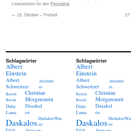
Lesezeichen für den
Permalink
.
←
25. Oktober – Freiheit
27
Schlagwörter
Schlagwörter
Albert
Albert
Einstein
Einstein
Albert
Albert
Aristotel
Aristotel
Schweitzer
Schweitzer
es
es
Christian
Christian
Bertolt
Bertolt
Morgenstern
Morgenstern
Brecht
Brecht
Dasakal
Dasakal
Dalai
Dalai
os
os
Lama
Lama
Daskalos/Was
Daskalos/Wa
Daskalos
Daskalos
ist
ist
Erich
Erich
Franz von
Franz von