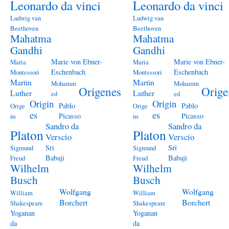
Leonardo da vinci
Leonardo da vinci
Ludwig van
Ludwig van
Beethoven
Beethoven
Mahatma
Mahatma
Gandhi
Gandhi
Marie von Ebner-
Marie von Ebner-
Maria
Maria
Eschenbach
Eschenbach
Montessori
Montessori
Martin
Martin
Mohamm
Mohamm
Origenes
Orige
Luther
Luther
ed
ed
Origin
Origin
Pablo
Pablo
Orige
Orige
es
es
Picasso
Picasso
ns
ns
Sandro da
Sandro da
Platon
Platon
Verscio
Verscio
Sri
Sri
Sigmund
Sigmund
Babaji
Babaji
Freud
Freud
Wilhelm
Wilhelm
Busch
Busch
Wolfgang
Wolfgang
William
William
Borchert
Borchert
Shakespeare
Shakespeare
Yoganan
Yoganan
da
da