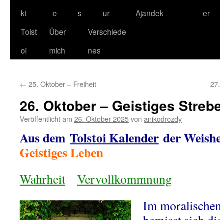
kt
e
s
ur
Ajandek
er
Tolst
Über
Verschiede
oi
mich
nes
←
25. Oktober – Freiheit
27
26. Oktober – Geistiges Streb
Veröffentlicht am
26. Oktober 2025
von
anikodrozdy
Aus dem
Tolstoi Kalender
der Weishe
Geistiges Leben
Wahrheit
Vervollkommnung
Im moralischen