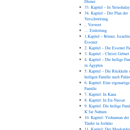
Diener
33. Kapitel – In Yerushala
34. Kapitel – Der Plan der
Verschwörung
.. Vorwort
… Einleitung
1.Kapitel – Römer, Israelit
Essener
2. Kapitel – Die Essener F
3. Kapitel – Christi Geburt
4. Kapitel – Die heilige Fam
in Ägypten
5. Kapitel – Die Rückkehr 
heiligen Familie nach Paläs
6. Kapitel: Eine eigenartige
Familie
7. Kapitel: In Kana
8. Kapitel: In En-Nassar
9. Kapitel: Die heilige Fami
K’far Nahum
10. Kapitel: Yiohannan der
Täufer in Jerikho
11. Kapitel: Der Mugkatde