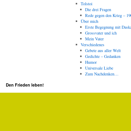
Tolstoi
Die drei Fragen
Rede gegen den Krieg – 19
Über mich
Erste Begegnung mit Dask
Grossvater und ich
Mein Vater
Verschiedenes
Gebete aus aller Welt
Gedichte – Gedanken
Humor
Universale Liebe
Zum Nachdenken…
Den Frieden leben!