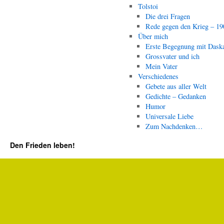
Tolstoi
Die drei Fragen
Rede gegen den Krieg – 19
Über mich
Erste Begegnung mit Dask
Grossvater und ich
Mein Vater
Verschiedenes
Gebete aus aller Welt
Gedichte – Gedanken
Humor
Universale Liebe
Zum Nachdenken…
Den Frieden leben!