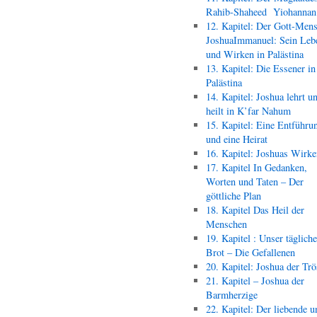
Rahib-Shaheed Yiohann
12. Kapitel: Der Gott-Men
JoshuaImmanuel: Sein Leb
und Wirken in Palästina
13. Kapitel: Die Essener in
Palästina
14. Kapitel: Joshua lehrt u
heilt in K’far Nahum
15. Kapitel: Eine Entführu
und eine Heirat
16. Kapitel: Joshuas Wirk
17. Kapitel In Gedanken,
Worten und Taten – Der
göttliche Plan
18. Kapitel Das Heil der
Menschen
19. Kapitel : Unser täglich
Brot – Die Gefallenen
20. Kapitel: Joshua der Trö
21. Kapitel – Joshua der
Barmherzige
22. Kapitel: Der liebende u