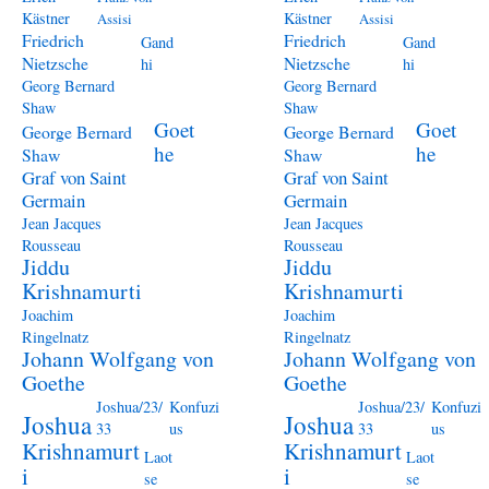
Kästner
Kästner
Assisi
Assisi
Friedrich
Friedrich
Gand
Gand
Nietzsche
Nietzsche
hi
hi
Georg Bernard
Georg Bernard
Shaw
Shaw
Goet
Goet
George Bernard
George Bernard
he
he
Shaw
Shaw
Graf von Saint
Graf von Saint
Germain
Germain
Jean Jacques
Jean Jacques
Rousseau
Rousseau
Jiddu
Jiddu
Krishnamurti
Krishnamurti
Joachim
Joachim
Ringelnatz
Ringelnatz
Johann Wolfgang von
Johann Wolfgang von
Goethe
Goethe
Joshua/23/
Konfuzi
Joshua/23/
Konfuzi
Joshua
Joshua
33
us
33
us
Krishnamurt
Krishnamurt
Laot
Laot
i
i
se
se