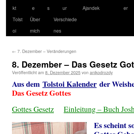
kt
e
s
ur
Ajandek
er
Tolst
Über
Verschiede
oi
mich
nes
←
7. Dezember – Veränderungen
8. Dezember – Das Gesetz Got
Veröffentlicht am
8. Dezember 2025
von
anikodrozdy
Aus dem
Tolstoi Kalender
der Weishe
Das Gesetz Gottes
Gottes Gesetz
Einleitung – Buch Jos
Es scheint so