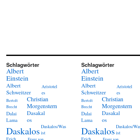
Schlagwörter
Schlagwörter
Albert
Albert
Einstein
Einstein
Albert
Albert
Aristotel
Aristotel
Schweitzer
Schweitzer
es
es
Christian
Christian
Bertolt
Bertolt
Morgenstern
Morgenstern
Brecht
Brecht
Dasakal
Dasakal
Dalai
Dalai
os
os
Lama
Lama
Daskalos/Was
Daskalos/Wa
Daskalos
Daskalos
ist
ist
Erich
Erich
Franz von
Franz von