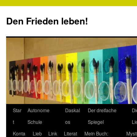
Zum
Inhalt
Den Frieden leben!
springen
Star
Autonome
Daskal
Der dreifache
Di
t
Schule
os
Spiegel
Li
Konta
Lieb
Link
Literat
Mein Buch:
Myst