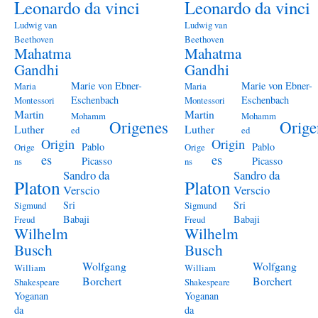
Leonardo da vinci
Leonardo da vinci
Ludwig van
Ludwig van
Beethoven
Beethoven
Mahatma
Mahatma
Gandhi
Gandhi
Marie von Ebner-
Marie von Ebner-
Maria
Maria
Eschenbach
Eschenbach
Montessori
Montessori
Martin
Martin
Mohamm
Mohamm
Origenes
Orige
Luther
Luther
ed
ed
Origin
Origin
Pablo
Pablo
Orige
Orige
es
es
Picasso
Picasso
ns
ns
Sandro da
Sandro da
Platon
Platon
Verscio
Verscio
Sri
Sri
Sigmund
Sigmund
Babaji
Babaji
Freud
Freud
Wilhelm
Wilhelm
Busch
Busch
Wolfgang
Wolfgang
William
William
Borchert
Borchert
Shakespeare
Shakespeare
Yoganan
Yoganan
da
da