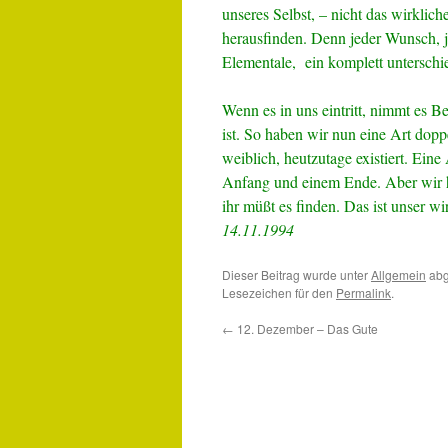
unseres Selbst, – nicht das wirkliche
herausfinden. Denn jeder Wunsch, j
Elementale, ein komplett unterschie
Wenn es in uns eintritt, nimmt es Be
ist. So haben wir nun eine Art dopp
weiblich, heutzutage existiert. Ei
Anfang und einem Ende. Aber wir ha
ihr müßt es finden. Das ist unser w
14.11.1994
Dieser Beitrag wurde unter
Allgemein
abg
Lesezeichen für den
Permalink
.
←
12. Dezember – Das Gute