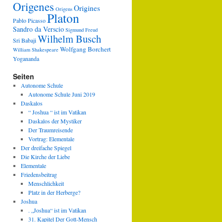
Origenes
Origines
Origens
Platon
Pablo Picasso
Sandro da Verscio
Sigmund Freud
Wilhelm Busch
Sri Babaji
Wolfgang Borchert
William Shakespeare
Yogananda
Seiten
Autonome Schule
Autonome Schule Juni 2019
Daskalos
“ Joshua “ ist im Vatikan
Daskalos der Mystiker
Der Traumreisende
Vortrag: Elementale
Der dreifache Spiegel
Die Kirche der Liebe
Elementale
Friedensbeitrag
Menschlichkeit
Platz in der Herberge?
Joshua
. „Joshua“ ist im Vatikan
31. Kapitel Der Gott-Mensch