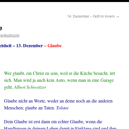
14. Dezember – Gott im Innern
→
e
anikodrozdy
isheit – 13. Dezember
– Glaube
Wer glaubt, ein Christ zu sein, weil er die Kirche besucht, irrt
sich. Man wird ja auch kein Auto, wenn man in eine Garage
geht.
Albert Schweitzer
Glaube nicht an Worte, weder an deine noch an die anderen
Menschen; glaube an Taten.
Tolstoi
Dein Glaube ist erst dann ein echter Glaube, wenn die
Handlungen in deinem Leben damit in Einklang sind und ihm