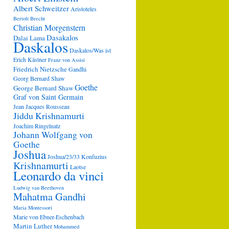
Albert Schweitzer
Aristoteles
Bertolt Brecht
Christian Morgenstern
Dasakalos
Dalai Lama
Daskalos
Daskalos/Was ist
Erich Kästner
Franz von Assisi
Friedrich Nietzsche
Gandhi
Georg Bernard Shaw
Goethe
George Bernard Shaw
Graf von Saint Germain
Jean Jacques Rousseau
Jiddu Krishnamurti
Joachim Ringelnatz
Johann Wolfgang von
Goethe
Joshua
Joshua/23/33
Konfuzius
Krishnamurti
Laotse
Leonardo da vinci
Ludwig van Beethoven
Mahatma Gandhi
Maria Montessori
Marie von Ebner-Eschenbach
Martin Luther
Mohammed