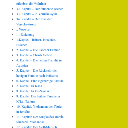
offenbart die Wahrheit
32. Kapitel – Der duldende Diener
33. Kapitel – In Yerushalayim
34. Kapitel – Der Plan der
Verschwörung
.. Vorwort
… Einleitung
1.Kapitel – Römer, Israeliten,
Essener
2. Kapitel – Die Essener Familie
3. Kapitel – Christi Geburt
4. Kapitel – Die heilige Familie in
Ägypten
5. Kapitel – Die Rückkehr der
heiligen Familie nach Palästina
6. Kapitel: Eine eigenartige Familie
7. Kapitel: In Kana
8. Kapitel: In En-Nassar
9. Kapitel: Die heilige Familie in
K’far Nahum
10. Kapitel: Yiohannan der Täufer
in Jerikho
11. Kapitel: Der Mugkatdes Rahib-
Shaheed Yiohannan
12. Kapitel: Der Gott-Mensch