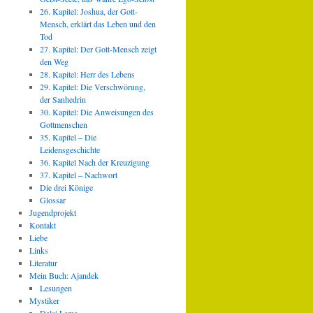
26. Kapitel: Joshua, der Gott-
Mensch, erklärt das Leben und den
Tod
27. Kapitel: Der Gott-Mensch zeigt
den Weg
28. Kapitel: Herr des Lebens
29. Kapitel: Die Verschwörung,
der Sanhedrin
30. Kapitel: Die Anweisungen des
Gottmenschen
35. Kapitel – Die
Leidensgeschichte
36. Kapitel Nach der Kreuzigung
37. Kapitel – Nachwort
Die drei Könige
Glossar
Jugendprojekt
Kontakt
Liebe
Links
Literatur
Mein Buch: Ajandek
Lesungen
Mystiker