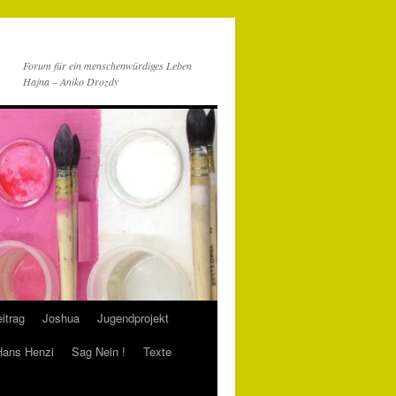
Forum für ein menschenwürdiges Leben
Hajna – Aniko Drozdy
itrag
Joshua
Jugendprojekt
 Hans Henzi
Sag Nein !
Texte