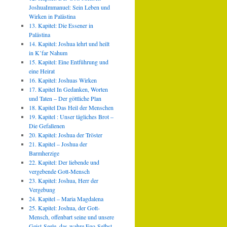
JoshuaImmanuel: Sein Leben und
Wirken in Palästina
13. Kapitel: Die Essener in
Palästina
14. Kapitel: Joshua lehrt und heilt
in K’far Nahum
15. Kapitel: Eine Entführung und
eine Heirat
16. Kapitel: Joshuas Wirken
17. Kapitel In Gedanken, Worten
und Taten – Der göttliche Plan
18. Kapitel Das Heil der Menschen
19. Kapitel : Unser tägliches Brot –
Die Gefallenen
20. Kapitel: Joshua der Tröster
21. Kapitel – Joshua der
Barmherzige
22. Kapitel: Der liebende und
vergebende Gott-Mensch
23. Kapitel: Joshua, Herr der
Vergebung
24. Kapitel – Maria Magdalena
25. Kapitel: Joshua, der Gott-
Mensch, offenbart seine und unsere
Geist-Seele, das wahre Ego-Selbst