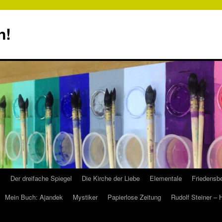
n!
s
Der dreifache Spiegel
Die Kirche der Liebe
Elementale
Friedensbe
Mein Buch: Ajandek
Mystiker
Papierlose Zeitung
Rudolf Steiner –