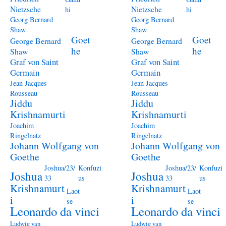
Nietzsche
Nietzsche
hi
hi
Georg Bernard
Georg Bernard
Shaw
Shaw
Goet
Goet
George Bernard
George Bernard
he
he
Shaw
Shaw
Graf von Saint
Graf von Saint
Germain
Germain
Jean Jacques
Jean Jacques
Rousseau
Rousseau
Jiddu
Jiddu
Krishnamurti
Krishnamurti
Joachim
Joachim
Ringelnatz
Ringelnatz
Johann Wolfgang von
Johann Wolfgang von
Goethe
Goethe
Joshua/23/
Konfuzi
Joshua/23/
Konfuzi
Joshua
Joshua
33
us
33
us
Krishnamurt
Krishnamurt
Laot
Laot
i
i
se
se
Leonardo da vinci
Leonardo da vinci
Ludwig van
Ludwig van