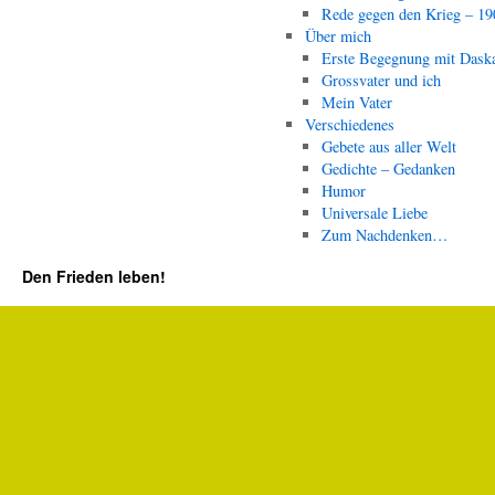
Rede gegen den Krieg – 19
Über mich
Erste Begegnung mit Dask
Grossvater und ich
Mein Vater
Verschiedenes
Gebete aus aller Welt
Gedichte – Gedanken
Humor
Universale Liebe
Zum Nachdenken…
Den Frieden leben!