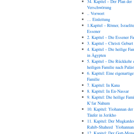
34. Kapitel – Der Plan der
Verschwörung
.. Vorwort
… Einleitung
1.Kapitel – Römer, Israelit
Essener
2. Kapitel – Die Essener F
3. Kapitel – Christi Geburt
4. Kapitel – Die heilige Fam
in Ägypten
5. Kapitel – Die Rückkehr 
heiligen Familie nach Paläs
6. Kapitel: Eine eigenartige
Familie
7. Kapitel: In Kana
8. Kapitel: In En-Nassar
9. Kapitel: Die heilige Fami
K’far Nahum
10. Kapitel: Yiohannan der
Täufer in Jerikho
11. Kapitel: Der Mugkatde
Rahib-Shaheed Yiohann
12. Kapitel: Der Gott-Men