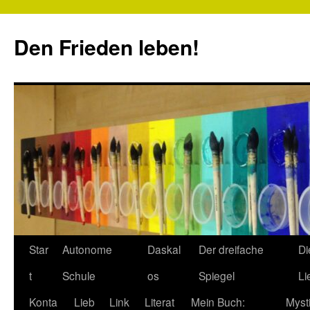
Zum
Inhalt
Den Frieden leben!
springen
Star
Autonome
Daskal
Der dreifache
Di
t
Schule
os
Spiegel
Li
Konta
Lieb
Link
Literat
Mein Buch:
Myst