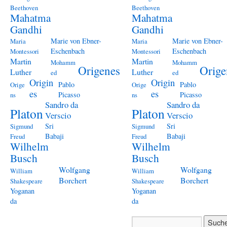
Beethoven
Beethoven
Mahatma
Mahatma
Gandhi
Gandhi
Marie von Ebner-
Marie von Ebner-
Maria
Maria
Eschenbach
Eschenbach
Montessori
Montessori
Martin
Martin
Mohamm
Mohamm
Origenes
Orige
Luther
Luther
ed
ed
Origin
Origin
Pablo
Pablo
Orige
Orige
es
es
Picasso
Picasso
ns
ns
Sandro da
Sandro da
Platon
Platon
Verscio
Verscio
Sri
Sri
Sigmund
Sigmund
Babaji
Babaji
Freud
Freud
Wilhelm
Wilhelm
Busch
Busch
Wolfgang
Wolfgang
William
William
Borchert
Borchert
Shakespeare
Shakespeare
Yoganan
Yoganan
da
da