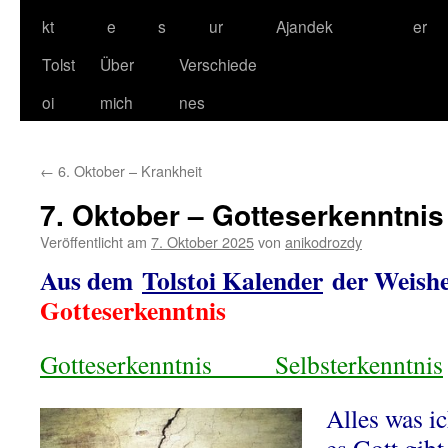
kt
e
s
ur
Ajandek
er
Tolst
Über
Verschiede
oi
mich
nes
←
6. Oktober – Krankheit
7. Oktober – Gotteserkenntnis
Veröffentlicht am
7. Oktober 2025
von
anikodrozdy
Aus dem
Tolstoi Kalender
der Weishe
Gotteserkenntnis
Gotteserkenntnis
Selbsterkenntnis
Alles was ic