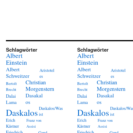
Schlagwörter
Schlagwörter
Albert
Albert
Einstein
Einstein
Albert
Albert
Aristotel
Aristotel
Schweitzer
Schweitzer
es
es
Christian
Christian
Bertolt
Bertolt
Morgenstern
Morgenstern
Brecht
Brecht
Dasakal
Dasakal
Dalai
Dalai
os
os
Lama
Lama
Daskalos/Was
Daskalos/Wa
Daskalos
Daskalos
ist
ist
Erich
Erich
Franz von
Franz von
Kästner
Kästner
Assisi
Assisi
Friedrich
Friedrich
Gand
Gand