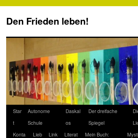
Zum
Inhalt
Den Frieden leben!
springen
Star
Autonome
Daskal
Der dreifache
Di
t
Schule
os
Spiegel
Li
Konta
Lieb
Link
Literat
Mein Buch:
Myst