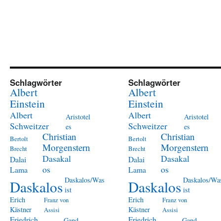
Schlagwörter
Schlagwörter
Albert
Albert
Einstein
Einstein
Albert
Albert
Aristotel
Aristotel
Schweitzer
Schweitzer
es
es
Christian
Christian
Bertolt
Bertolt
Morgenstern
Morgenstern
Brecht
Brecht
Dasakal
Dasakal
Dalai
Dalai
os
os
Lama
Lama
Daskalos/Was
Daskalos/Wa
Daskalos
Daskalos
ist
ist
Erich
Erich
Franz von
Franz von
Kästner
Kästner
Assisi
Assisi
Friedrich
Friedrich
Gand
Gand