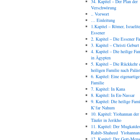
34. Kapitel – Der Plan der
Verschwörung
.. Vorwort
… Einleitung
1.Kapitel – Römer, Israelit
Essener
2. Kapitel – Die Essener F
3. Kapitel – Christi Geburt
4. Kapitel – Die heilige Fam
in Ägypten
5. Kapitel – Die Rückkehr 
heiligen Familie nach Paläs
6. Kapitel: Eine eigenartige
Familie
7. Kapitel: In Kana
8. Kapitel: In En-Nassar
9. Kapitel: Die heilige Fami
K’far Nahum
10. Kapitel: Yiohannan der
Täufer in Jerikho
11. Kapitel: Der Mugkatde
Rahib-Shaheed Yiohann
12. Kapitel: Der Gott-Men