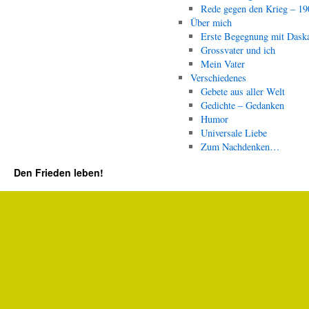
Rede gegen den Krieg – 19
Über mich
Erste Begegnung mit Dask
Grossvater und ich
Mein Vater
Verschiedenes
Gebete aus aller Welt
Gedichte – Gedanken
Humor
Universale Liebe
Zum Nachdenken…
Den Frieden leben!