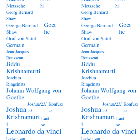
Nietzsche
Nietzsche
hi
hi
Georg Bernard
Georg Bernard
Shaw
Shaw
Goet
Goet
George Bernard
George Bernard
he
he
Shaw
Shaw
Graf von Saint
Graf von Saint
Germain
Germain
Jean Jacques
Jean Jacques
Rousseau
Rousseau
Jiddu
Jiddu
Krishnamurti
Krishnamurti
Joachim
Joachim
Ringelnatz
Ringelnatz
Johann Wolfgang von
Johann Wolfgang von
Goethe
Goethe
Joshua/23/
Konfuzi
Joshua/23/
Konfuzi
Joshua
Joshua
33
us
33
us
Krishnamurt
Krishnamurt
Laot
Laot
i
i
se
se
Leonardo da vinci
Leonardo da vinci
Ludwig van
Ludwig van