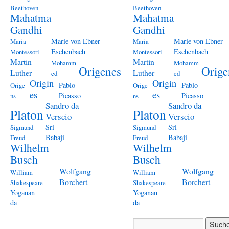
Beethoven
Beethoven
Mahatma
Mahatma
Gandhi
Gandhi
Marie von Ebner-
Marie von Ebner-
Maria
Maria
Eschenbach
Eschenbach
Montessori
Montessori
Martin
Martin
Mohamm
Mohamm
Origenes
Orige
Luther
Luther
ed
ed
Origin
Origin
Pablo
Pablo
Orige
Orige
es
es
Picasso
Picasso
ns
ns
Sandro da
Sandro da
Platon
Platon
Verscio
Verscio
Sri
Sri
Sigmund
Sigmund
Babaji
Babaji
Freud
Freud
Wilhelm
Wilhelm
Busch
Busch
Wolfgang
Wolfgang
William
William
Borchert
Borchert
Shakespeare
Shakespeare
Yoganan
Yoganan
da
da