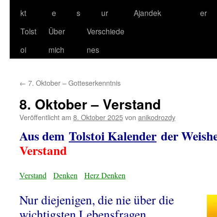
kt
e
s
ur
Ajandek
er
Tolst
Über
Verschiede
oi
mich
nes
←
7. Oktober – Gotteserkenntnis
8. Oktober – Verstand
Veröffentlicht am
8. Oktober 2025
von
anikodrozdy
Aus dem
Tolstoi Kalender
der Weishe
Verstand
Verstand
Denken
Herz Denken
Nur diejenigen, die nie über die
wichtigsten Lebensfragen