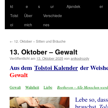
kt
e
s
ur
Ajandek
er
Tolst
Über
Verschiede
oi
mich
nes
←
12. Oktober – Sitten und Bräuche
13. Oktober – Gewalt
Veröffentlicht am
13. Oktober 2025
von
anikodrozdy
Aus dem
Tolstoi Kalender
der Weishe
Gewalt
Gewalt
Wahrheit
Liebe
Beethoven – Alle Menschen wer
Lebe so, das
brauchst.
Tol