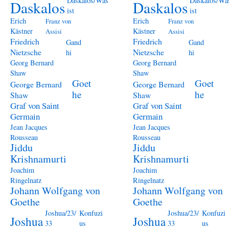
Daskalos/Was
Daskalos/Wa
Daskalos
Daskalos
ist
ist
Erich
Erich
Franz von
Franz von
Kästner
Kästner
Assisi
Assisi
Friedrich
Friedrich
Gand
Gand
Nietzsche
Nietzsche
hi
hi
Georg Bernard
Georg Bernard
Shaw
Shaw
Goet
Goet
George Bernard
George Bernard
he
he
Shaw
Shaw
Graf von Saint
Graf von Saint
Germain
Germain
Jean Jacques
Jean Jacques
Rousseau
Rousseau
Jiddu
Jiddu
Krishnamurti
Krishnamurti
Joachim
Joachim
Ringelnatz
Ringelnatz
Johann Wolfgang von
Johann Wolfgang von
Goethe
Goethe
Joshua/23/
Konfuzi
Joshua/23/
Konfuzi
Joshua
Joshua
33
us
33
us