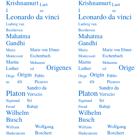
Krishnamurt
Krishnamurt
Laot
Laot
i
i
se
se
Leonardo da vinci
Leonardo da vinci
Ludwig van
Ludwig van
Beethoven
Beethoven
Mahatma
Mahatma
Gandhi
Gandhi
Marie von Ebner-
Marie von Ebner-
Maria
Maria
Eschenbach
Eschenbach
Montessori
Montessori
Martin
Martin
Mohamm
Mohamm
Origenes
Orige
Luther
Luther
ed
ed
Origin
Origin
Pablo
Pablo
Orige
Orige
es
es
Picasso
Picasso
ns
ns
Sandro da
Sandro da
Platon
Platon
Verscio
Verscio
Sri
Sri
Sigmund
Sigmund
Babaji
Babaji
Freud
Freud
Wilhelm
Wilhelm
Busch
Busch
Wolfgang
Wolfgang
William
William
Borchert
Borchert
Shakespeare
Shakespeare