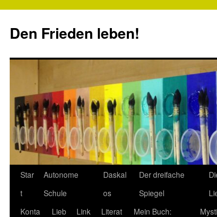
Zum
Inhalt
Den Frieden leben!
springen
Star
Autonome
Daskal
Der dreifache
Di
t
Schule
os
Spiegel
Li
Konta
Lieb
Link
Literat
Mein Buch:
Myst