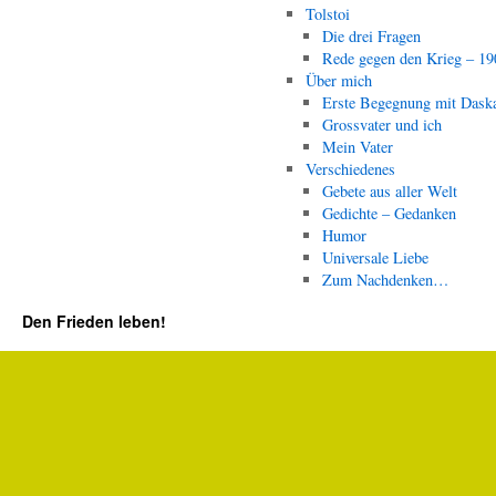
Tolstoi
Die drei Fragen
Rede gegen den Krieg – 19
Über mich
Erste Begegnung mit Dask
Grossvater und ich
Mein Vater
Verschiedenes
Gebete aus aller Welt
Gedichte – Gedanken
Humor
Universale Liebe
Zum Nachdenken…
Den Frieden leben!