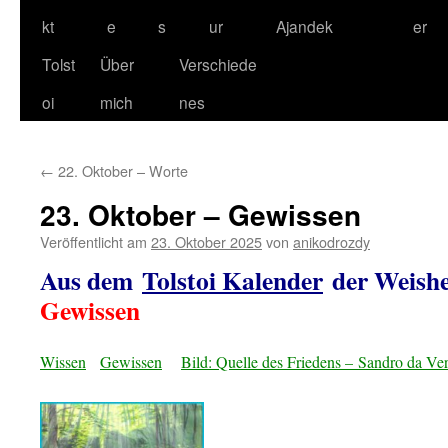
kt
e
s
ur
Ajandek
er
Tolst
Über
Verschiede
oi
mich
nes
←
22. Oktober – Worte
23. Oktober – Gewissen
Veröffentlicht am
23. Oktober 2025
von
anikodrozdy
Aus dem
Tolstoi Kalender
der Weishe
Gewissen
Wissen
Gewissen
Bild: Quelle des Friedens – Sandro da Ver