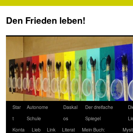
Zum
Inhalt
Den Frieden leben!
springen
Star
Autonome
Daskal
Der dreifache
Di
t
Schule
os
Spiegel
Li
Konta
Lieb
Link
Literat
Mein Buch:
Myst