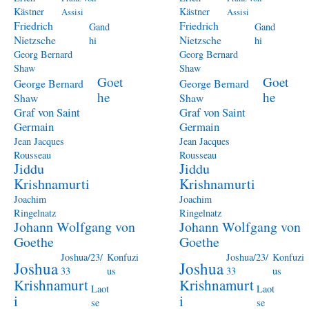
Kästner
Kästner
Assisi
Assisi
Friedrich
Friedrich
Gand
Gand
Nietzsche
Nietzsche
hi
hi
Georg Bernard
Georg Bernard
Shaw
Shaw
Goet
Goet
George Bernard
George Bernard
he
he
Shaw
Shaw
Graf von Saint
Graf von Saint
Germain
Germain
Jean Jacques
Jean Jacques
Rousseau
Rousseau
Jiddu
Jiddu
Krishnamurti
Krishnamurti
Joachim
Joachim
Ringelnatz
Ringelnatz
Johann Wolfgang von
Johann Wolfgang von
Goethe
Goethe
Joshua/23/
Konfuzi
Joshua/23/
Konfuzi
Joshua
Joshua
33
us
33
us
Krishnamurt
Krishnamurt
Laot
Laot
i
i
se
se