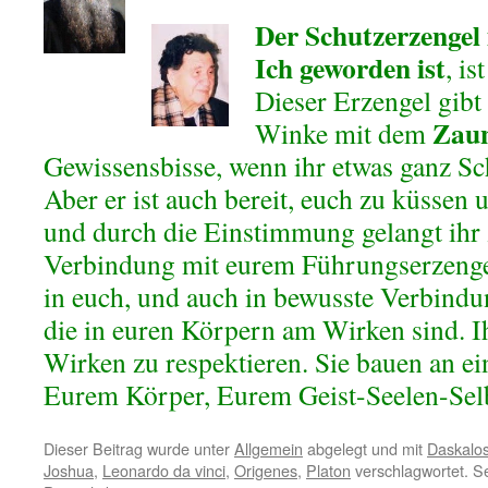
Der Schutzerzengel 
Ich geworden ist
, is
Dieser Erzengel gib
Zau
Winke mit dem
Gewissensbisse, wenn ihr etwas ganz S
Aber er ist auch bereit, euch zu küssen 
und durch die Einstimmung gelangt ihr 
Verbindung mit eurem Führungserzenge
in euch, und auch in bewusste Verbindu
die in euren Körpern am Wirken sind. Ih
Wirken zu respektieren. Sie bauen an e
Eurem Körper, Eurem Geist-Seelen-Sel
Dieser Beitrag wurde unter
Allgemein
abgelegt und mit
Daskalo
Joshua
,
Leonardo da vinci
,
Origenes
,
Platon
verschlagwortet. Se