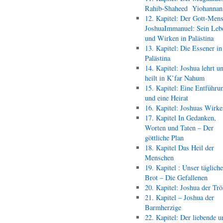
Rahib-Shaheed Yiohann
12. Kapitel: Der Gott-Men
JoshuaImmanuel: Sein Leb
und Wirken in Palästina
13. Kapitel: Die Essener in
Palästina
14. Kapitel: Joshua lehrt u
heilt in K’far Nahum
15. Kapitel: Eine Entführu
und eine Heirat
16. Kapitel: Joshuas Wirk
17. Kapitel In Gedanken,
Worten und Taten – Der
göttliche Plan
18. Kapitel Das Heil der
Menschen
19. Kapitel : Unser täglich
Brot – Die Gefallenen
20. Kapitel: Joshua der Trö
21. Kapitel – Joshua der
Barmherzige
22. Kapitel: Der liebende u