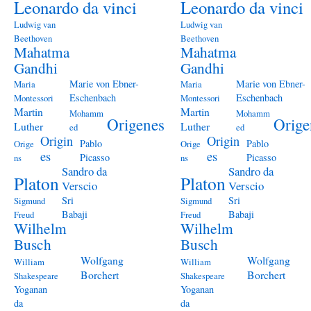
Leonardo da vinci
Leonardo da vinci
Ludwig van
Ludwig van
Beethoven
Beethoven
Mahatma
Mahatma
Gandhi
Gandhi
Marie von Ebner-
Marie von Ebner-
Maria
Maria
Eschenbach
Eschenbach
Montessori
Montessori
Martin
Martin
Mohamm
Mohamm
Origenes
Orige
Luther
Luther
ed
ed
Origin
Origin
Pablo
Pablo
Orige
Orige
es
es
Picasso
Picasso
ns
ns
Sandro da
Sandro da
Platon
Platon
Verscio
Verscio
Sri
Sri
Sigmund
Sigmund
Babaji
Babaji
Freud
Freud
Wilhelm
Wilhelm
Busch
Busch
Wolfgang
Wolfgang
William
William
Borchert
Borchert
Shakespeare
Shakespeare
Yoganan
Yoganan
da
da