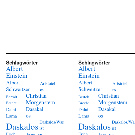
Schlagwörter
Schlagwörter
Albert
Albert
Einstein
Einstein
Albert
Albert
Aristotel
Aristotel
Schweitzer
Schweitzer
es
es
Christian
Christian
Bertolt
Bertolt
Morgenstern
Morgenstern
Brecht
Brecht
Dasakal
Dasakal
Dalai
Dalai
os
os
Lama
Lama
Daskalos/Was
Daskalos/Wa
Daskalos
Daskalos
ist
ist
Erich
Erich
Franz von
Franz von