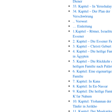
Diener
33. Kapitel – In Yerushala
34. Kapitel – Der Plan der
Verschwörung
.. Vorwort
… Einleitung
1.Kapitel – Römer, Israelit
Essener
2. Kapitel – Die Essener F
3. Kapitel – Christi Geburt
4. Kapitel – Die heilige Fam
in Ägypten
5. Kapitel – Die Rückkehr 
heiligen Familie nach Paläs
6. Kapitel: Eine eigenartige
Familie
7. Kapitel: In Kana
8. Kapitel: In En-Nassar
9. Kapitel: Die heilige Fami
K’far Nahum
10. Kapitel: Yiohannan der
Täufer in Jerikho
11. Kapitel: Der Mugkatde