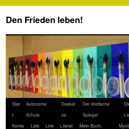
Zum
Inhalt
Den Frieden leben!
springen
Star
Autonome
Daskal
Der dreifache
Di
t
Schule
os
Spiegel
Li
Konta
Lieb
Link
Literat
Mein Buch:
Myst