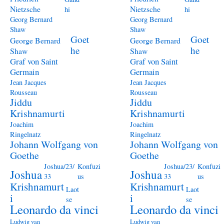
Nietzsche
Nietzsche
hi
hi
Georg Bernard
Georg Bernard
Shaw
Shaw
Goet
Goet
George Bernard
George Bernard
he
he
Shaw
Shaw
Graf von Saint
Graf von Saint
Germain
Germain
Jean Jacques
Jean Jacques
Rousseau
Rousseau
Jiddu
Jiddu
Krishnamurti
Krishnamurti
Joachim
Joachim
Ringelnatz
Ringelnatz
Johann Wolfgang von
Johann Wolfgang von
Goethe
Goethe
Joshua/23/
Konfuzi
Joshua/23/
Konfuzi
Joshua
Joshua
33
us
33
us
Krishnamurt
Krishnamurt
Laot
Laot
i
i
se
se
Leonardo da vinci
Leonardo da vinci
Ludwig van
Ludwig van