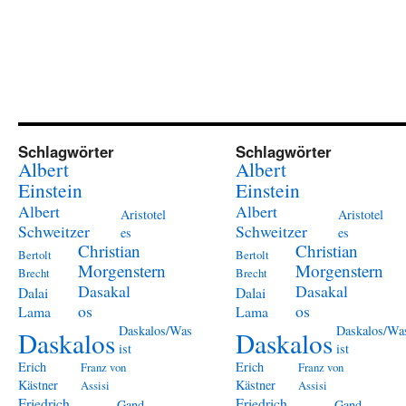
Schlagwörter
Schlagwörter
Albert
Albert
Einstein
Einstein
Albert
Albert
Aristotel
Aristotel
Schweitzer
Schweitzer
es
es
Christian
Christian
Bertolt
Bertolt
Morgenstern
Morgenstern
Brecht
Brecht
Dasakal
Dasakal
Dalai
Dalai
os
os
Lama
Lama
Daskalos/Was
Daskalos/Wa
Daskalos
Daskalos
ist
ist
Erich
Erich
Franz von
Franz von
Kästner
Kästner
Assisi
Assisi
Friedrich
Friedrich
Gand
Gand