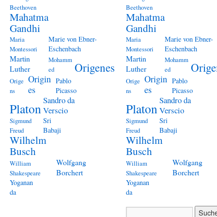
Beethoven
Beethoven
Mahatma
Mahatma
Gandhi
Gandhi
Marie von Ebner-
Marie von Ebner-
Maria
Maria
Eschenbach
Eschenbach
Montessori
Montessori
Martin
Martin
Mohamm
Mohamm
Origenes
Orige
Luther
Luther
ed
ed
Origin
Origin
Pablo
Pablo
Orige
Orige
es
es
Picasso
Picasso
ns
ns
Sandro da
Sandro da
Platon
Platon
Verscio
Verscio
Sri
Sri
Sigmund
Sigmund
Babaji
Babaji
Freud
Freud
Wilhelm
Wilhelm
Busch
Busch
Wolfgang
Wolfgang
William
William
Borchert
Borchert
Shakespeare
Shakespeare
Yoganan
Yoganan
da
da