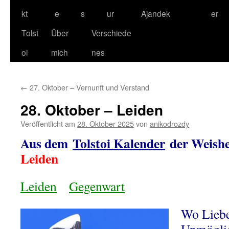
kt
e
s
ur
Ajandek
er
Tolst
Über
Verschiede
oi
mich
nes
←
27. Oktober – Vernunft und Verstand
28. Oktober – Leiden
Veröffentlicht am
28. Oktober 2025
von
anikodrozdy
Aus dem
Tolstoi Kalender
der Weishe
Leiden
Leiden
Gegenwart
Wo Liebe 