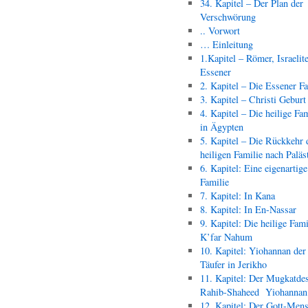
34. Kapitel – Der Plan der
Verschwörung
.. Vorwort
… Einleitung
1.Kapitel – Römer, Israelit
Essener
2. Kapitel – Die Essener F
3. Kapitel – Christi Geburt
4. Kapitel – Die heilige Fam
in Ägypten
5. Kapitel – Die Rückkehr 
heiligen Familie nach Paläs
6. Kapitel: Eine eigenartige
Familie
7. Kapitel: In Kana
8. Kapitel: In En-Nassar
9. Kapitel: Die heilige Fami
K’far Nahum
10. Kapitel: Yiohannan der
Täufer in Jerikho
11. Kapitel: Der Mugkatde
Rahib-Shaheed Yiohann
12. Kapitel: Der Gott-Men