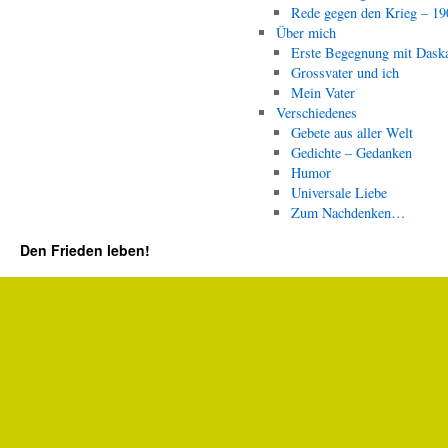
Rede gegen den Krieg – 19
Über mich
Erste Begegnung mit Dask
Grossvater und ich
Mein Vater
Verschiedenes
Gebete aus aller Welt
Gedichte – Gedanken
Humor
Universale Liebe
Zum Nachdenken…
Den Frieden leben!