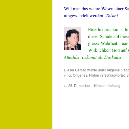
Will man das wahre Wesen einer Sac
umgewandelt werden.
Tolstoi
Eine Inkarnation ist f
dieser Schule auf die
grosse Wahrheit – näml
Wirklichkeit Gott auf
Atteshlis bekannt als Daskalos
Dieser Beitrag wurde unter
Allgemein
abg
vinci
,
Origenes
,
Platon
verschlagwortet. S
←
26. Dezember – Kindererziehung