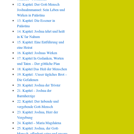
12. Kapitel: Der Gott-Mensch
JoshuaImmanuel: Sein Leben und
Wirken in Palästina
13. Kapitel: Die Essener in
Palästina
14. Kapitel: Joshua lehrt und heilt
in K’far Nahum
15. Kapitel: Eine Entführung und
eine Heirat
16. Kapitel: Joshuas Wirken
17. Kapitel In Gedanken, Worten
und Taten – Der göttliche Plan
18. Kapitel Das Heil der Menschen
19. Kapitel : Unser tägliches Brot –
Die Gefallenen
20. Kapitel: Joshua der Tröster
21. Kapitel – Joshua der
Barmherzige
22. Kapitel: Der liebende und
vergebende Gott-Mensch
23. Kapitel: Joshua, Herr der
Vergebung
24. Kapitel – Maria Magdalena
25. Kapitel: Joshua, der Gott-
Mensch, offenbart seine und unsere