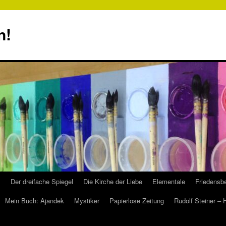
n!
s
Der dreifache Spiegel
Die Kirche der Liebe
Elementale
Friedensbe
Mein Buch: Ajandek
Mystiker
Papierlose Zeitung
Rudolf Steiner –