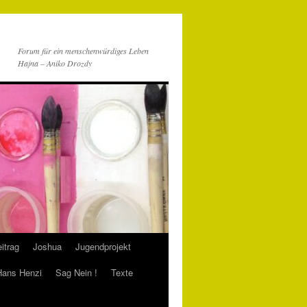
Forum für ein menschenwürdiges Leben
Hajna – Aniko Drozdy
itrag
Joshua
Jugendprojekt
 Hans Henzi
Sag Nein !
Texte