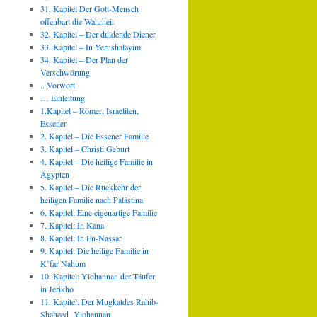
31. Kapitel Der Gott-Mensch
offenbart die Wahrheit
32. Kapitel – Der duldende Diener
33. Kapitel – In Yerushalayim
34. Kapitel – Der Plan der
Verschwörung
.. Vorwort
… Einleitung
1.Kapitel – Römer, Israeliten,
Essener
2. Kapitel – Die Essener Familie
3. Kapitel – Christi Geburt
4. Kapitel – Die heilige Familie in
Ägypten
5. Kapitel – Die Rückkehr der
heiligen Familie nach Palästina
6. Kapitel: Eine eigenartige Familie
7. Kapitel: In Kana
8. Kapitel: In En-Nassar
9. Kapitel: Die heilige Familie in
K’far Nahum
10. Kapitel: Yiohannan der Täufer
in Jerikho
11. Kapitel: Der Mugkatdes Rahib-
Shaheed Yiohannan