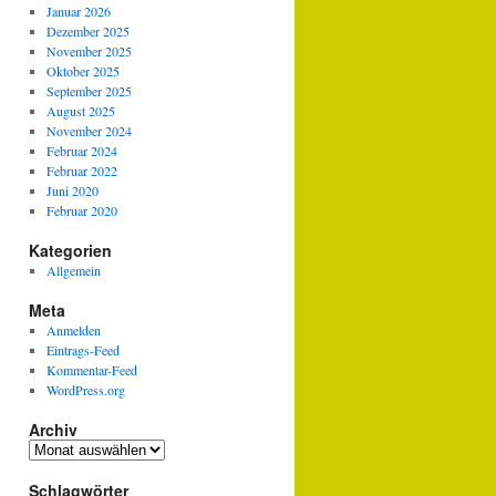
Januar 2026
Dezember 2025
November 2025
Oktober 2025
September 2025
August 2025
November 2024
Februar 2024
Februar 2022
Juni 2020
Februar 2020
Kategorien
Allgemein
Meta
Anmelden
Eintrags-Feed
Kommentar-Feed
WordPress.org
Archiv
Archiv
Schlagwörter