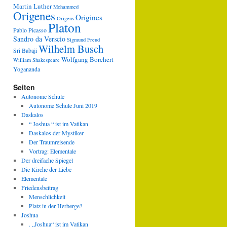
Martin Luther
Mohammed
Origenes
Origines
Origens
Platon
Pablo Picasso
Sandro da Verscio
Sigmund Freud
Wilhelm Busch
Sri Babaji
Wolfgang Borchert
William Shakespeare
Yogananda
Seiten
Autonome Schule
Autonome Schule Juni 2019
Daskalos
“ Joshua “ ist im Vatikan
Daskalos der Mystiker
Der Traumreisende
Vortrag: Elementale
Der dreifache Spiegel
Die Kirche der Liebe
Elementale
Friedensbeitrag
Menschlichkeit
Platz in der Herberge?
Joshua
. „Joshua“ ist im Vatikan