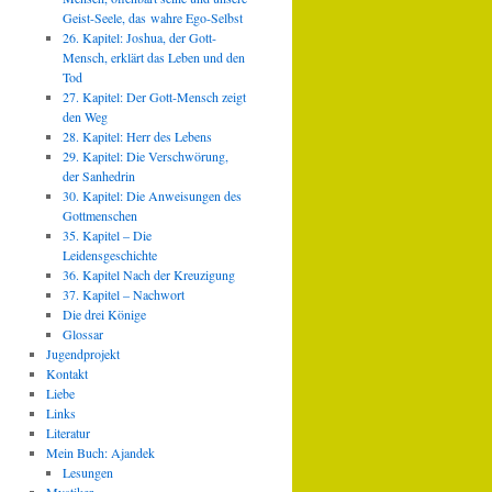
Geist-Seele, das wahre Ego-Selbst
26. Kapitel: Joshua, der Gott-
Mensch, erklärt das Leben und den
Tod
27. Kapitel: Der Gott-Mensch zeigt
den Weg
28. Kapitel: Herr des Lebens
29. Kapitel: Die Verschwörung,
der Sanhedrin
30. Kapitel: Die Anweisungen des
Gottmenschen
35. Kapitel – Die
Leidensgeschichte
36. Kapitel Nach der Kreuzigung
37. Kapitel – Nachwort
Die drei Könige
Glossar
Jugendprojekt
Kontakt
Liebe
Links
Literatur
Mein Buch: Ajandek
Lesungen