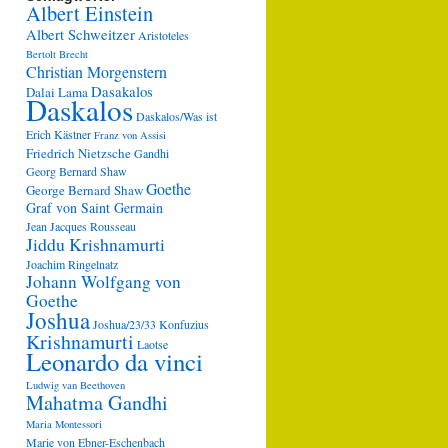
Albert Einstein
Albert Schweitzer
Aristoteles
Bertolt Brecht
Christian Morgenstern
Dasakalos
Dalai Lama
Daskalos
Daskalos/Was ist
Erich Kästner
Franz von Assisi
Friedrich Nietzsche
Gandhi
Georg Bernard Shaw
Goethe
George Bernard Shaw
Graf von Saint Germain
Jean Jacques Rousseau
Jiddu Krishnamurti
Joachim Ringelnatz
Johann Wolfgang von
Goethe
Joshua
Joshua/23/33
Konfuzius
Krishnamurti
Laotse
Leonardo da vinci
Ludwig van Beethoven
Mahatma Gandhi
Maria Montessori
Marie von Ebner-Eschenbach